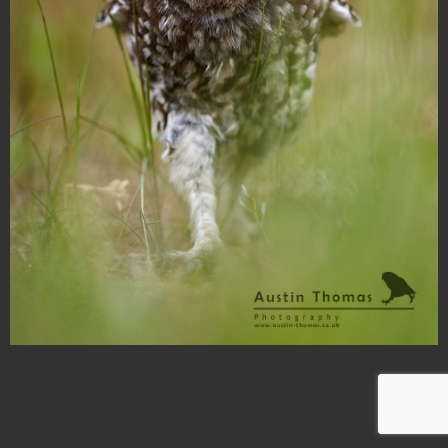
1
/
19